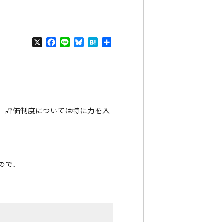
X
Facebook
Line
Bluesky
Hatena
共
有
、評価制度については特に力を入
ので、