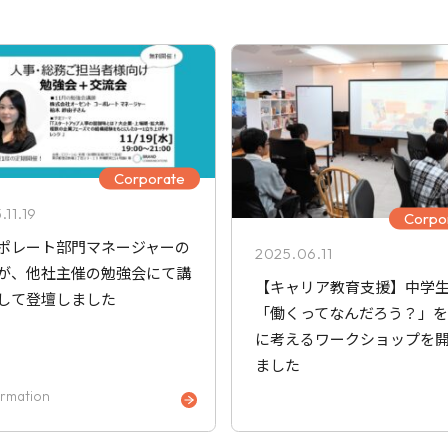
Corporate
.11.19
Corpo
ポレート部門マネージャーの
2025.06.11
が、他社主催の勉強会にて講
【キャリア教育支援】中学
して登壇しました
「働くってなんだろう？」
に考えるワークショップを
ました
ormation