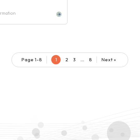
ormation
Page 1-8
1
2
3
…
8
Next »