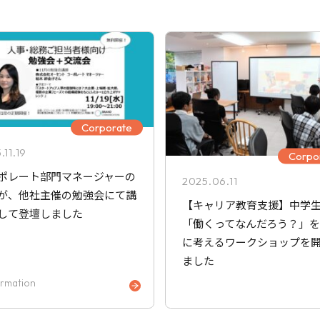
Corporate
.11.19
Corpo
ポレート部門マネージャーの
2025.06.11
が、他社主催の勉強会にて講
【キャリア教育支援】中学
して登壇しました
「働くってなんだろう？」
に考えるワークショップを
ました
ormation