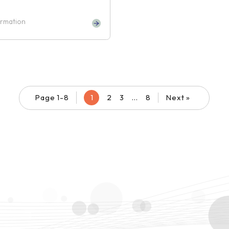
ormation
Page 1-8
1
2
3
…
8
Next »