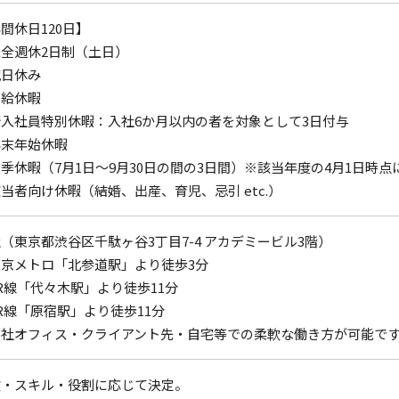
間休日120日】
全週休2日制（土日）
祝日休み
有給休暇
入社員特別休暇：入社6か月以内の者を対象として3日付与
年末年始休暇
季休暇（7月1日～9月30日の間の3日間）※該当年度の4月1日時
当者向け休暇（結婚、出産、育児、忌引 etc.）
（東京都渋谷区千駄ヶ谷3丁目7-4 アカデミービル3階）
京メトロ「北参道駅」より徒歩3分
R線「代々木駅」より徒歩11分
R線「原宿駅」より徒歩11分
自社オフィス・クライアント先・自宅等での柔軟な働き方が可能で
験・スキル・役割に応じて決定。