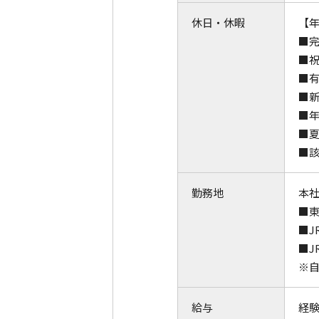
休日・休暇
【年
■完
■
■
■新
■
■夏
■該
勤務地
本社
■東
■J
■J
※
給与
経