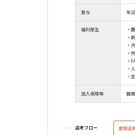
賞与
年2
福利厚生
・
・
・
・
・F
・人
・
加入保険等
健
選考フロー
書類選