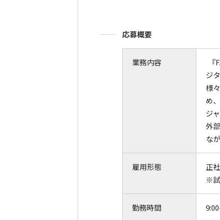
応募概要
業務内容
『F
ジ
様
め
ジ
外
な
雇用形態
正
※試
勤務時間
9:00