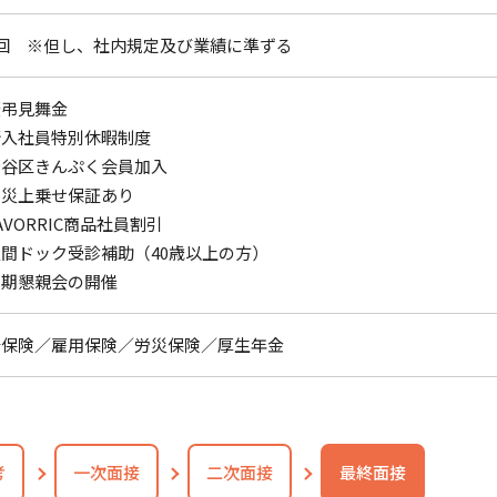
回 ※但し、社内規定及び業績に準ずる
慶弔見舞金
新入社員特別休暇制度
渋谷区きんぷく会員加入
労災上乗せ保証あり
AVORRIC商品社員割引
間ドック受診補助（40歳以上の方）
定期懇親会の開催
康保険／雇用保険／労災保険／厚生年金
考
一次面接
二次面接
最終面接