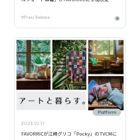
Press Release
Platform
2023.10.17
FAVORRICが江崎グリコ「Pocky」のTVCMに